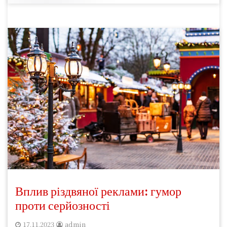
Вплив різдвяної реклами: гумор
проти серйозності
17.11.2023
admin