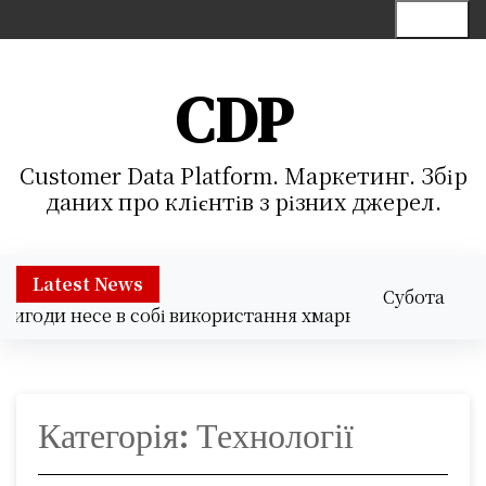
S
Menu
k
i
p
CDP
t
o
c
Customer Data Platform. Маркетинг. Збір
o
даних про клієнтів з різних джерел.
n
t
e
Latest News
Субота
n
несе в собі використання хмарних сервісів Microsoft?
08.08.2026
t
08:33
Категорія:
Технології