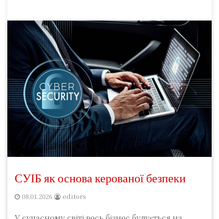
СУІБ як основа керованої безпеки
08.01.2026
editors
У сучасному світі весь бізнес будується на