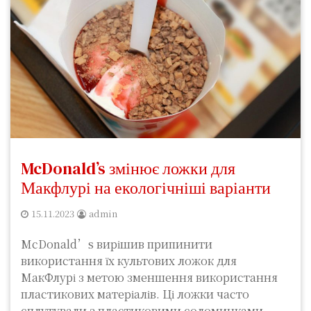
McDonald’s змінює ложки для
Макфлурі на екологічніші варіанти
15.11.2023
admin
McDonald’s вирішив припинити
використання їх культових ложок для
МакФлурі з метою зменшення використання
пластикових матеріалів. Ці ложки часто
сплутували з пластиковими соломинками