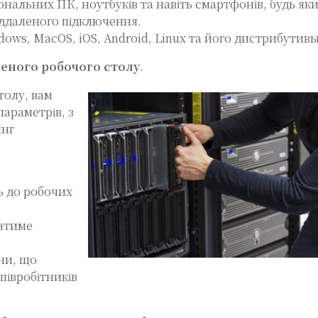
нальних ПК, ноутбуків та навіть смартфонів, будь як
іддаленого підключення.
dows, MacOS, iOS, Android, Linux та його дистрибутив
леного робочого столу
.
толу, вам
параметрів, з
инг
ь до робочих
гатиме
ни, що
півробітників