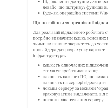
Підключення доступне для персо
девайс, що підтримує функцію в
Будь-які операційні системи Win
Що потрібно для організації відда
Для реалізації віддаленого робочого с
потрібно визначити кілька основних 
якими ви пізніше звернетесь до хост
провайдера для розрахунку вартості
інфраструктури:
кількість одночасних підключен
столів співробітників агенції
наявність важкого ПО, що вима
наявність на сервері відеокарти
локація серверу за межами Украї
враховуватиме віддаленість від с
питання ліцензування серверу