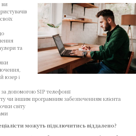
 ви
ористувачів
своїх
що
лення
раулери та
яки
лючення,
й юзер і
 за допомогою SIP телефонії
йту чи іншим програмним забезпеченням клієнта
точки світу
ами
еціалісти можуть підключитись віддалено?