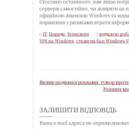
Стосовно останнього, вам лише потрі
серверів самостійно, чи довіряти це 
офіційною ліцензією Windows та відда
порівнянні з ризиками втрати інформ
IT
,
Поради
,
Технології
віддалені роб
VPS на Windows
,
столи на базі Windows 
Н
Вплив різдвяної реклами: гумор прот
а
Різниця м
в
і
ЗАЛИШИТИ ВІДПОВІДЬ
г
Ваша e-mail адреса не оприлюднюва