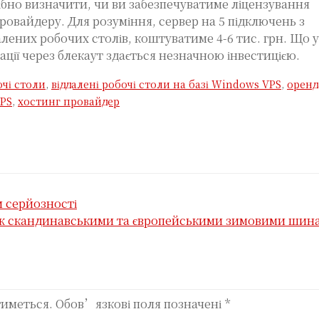
бно визначити, чи ви забезпечуватиме ліцензування
провайдеру. Для розуміння, сервер на 5 підключень з
лених робочих столів, коштуватиме 4-6 тис. грн. Що у
ації через блекаут здається незначною інвестицією.
очі столи
,
віддалені робочі столи на базі Windows VPS
,
оренд
VPS
,
хостинг провайдер
и серйозності
іж скандинавськими та європейськими зимовими шин
тиметься.
Обов’язкові поля позначені
*