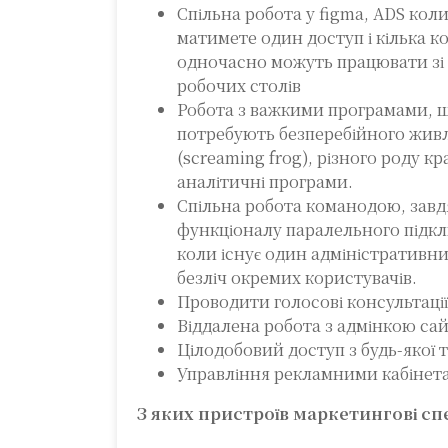
Спільна робота у figma, ADS коли
матимете один доступ і кілька к
одночасно можуть працювати зі 
робочих столів
Робота з важкими програмами, 
потребують безперебійного жив
(screaming frog), різного роду к
аналітичні програми.
Спільна робота команодою, завд
функціоналу паралельного підк
коли існує один адміністративни
безліч окремих користувачів.
Проводити голосові консультації
Віддалена робота з адмінкою са
Цілодобовий доступ з будь-якої 
Управління рекламними кабінет
З яких пристроїв маркетингові сп