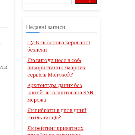
Недавні записи
СУІБ як основа керованої
и
безпеки
Які вигоди несе в собі
гти
використання хмарних
сервісів Microsoft?
Архітектура даних без
ілюзій: як влаштована SAN-
м
мережа
Як вибрати відповідний
стиль танців?
Як рейтинг приватних