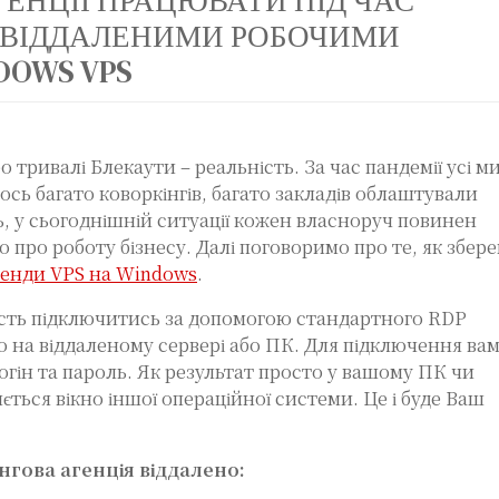
ЕНЦІЇ ПРАЦЮВАТИ ПІД ЧАС
З ВІДДАЛЕНИМИ РОБОЧИМИ
DOWS VPS
о тривалі Блекаути – реальність. За час пандемії усі м
сь багато коворкінгів, багато закладів облаштували
ль, у сьогоднішній ситуації кожен власноруч повинен
о про роботу бізнесу. Далі поговоримо про те, як збере
енди VPS на Windows
.
ість підключитись за допомогою стандартного RDP
 на віддаленому сервері або ПК. Для підключення ва
огін та пароль. Як результат просто у вашому ПК чи
ється вікно іншої операційної системи. Це і буде Ваш
нгова агенція віддалено: