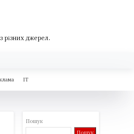
 з різних джерел.
клама
IT
Пошук
Пошук