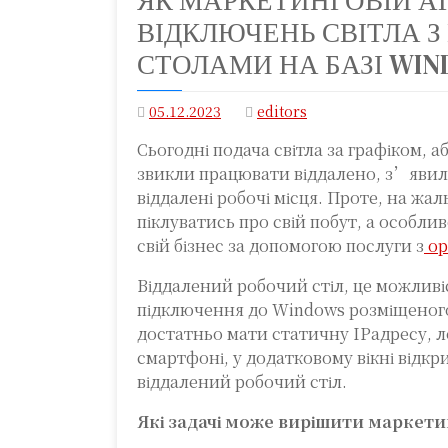
ЯК МАРКЕТИНГОВІЙ АГ
ВІДКЛЮЧЕНЬ СВІТЛА 
СТОЛАМИ НА БАЗІ WIN
05.12.2023
editors
Сьогодні подача світла за графіком, аб
звикли працювати віддалено, з’явило
віддалені робочі місця. Проте, на жа
піклуватись про свій побут, а особлив
свій бізнес за допомогою послуги з
ор
Віддалений робочий стіл, це можлив
підключення до Windows розміщеного
достатньо мати статичну IPадресу, л
смартфоні, у додатковому вікні відкри
віддалений робочий стіл.
Які задачі може вирішити маркети