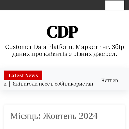
S
Menu
k
i
p
CDP
t
o
c
Customer Data Platform. Маркетинг. Збір
o
даних про клієнтів з різних джерел.
n
t
e
Latest News
Четвер
n
ки |
Які вигоди несе в собі використання хмарних серві
06.08.2026
t
17:03
Місяць:
Жовтень 2024