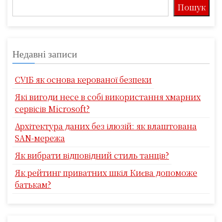
Пошук
Недавні записи
СУІБ як основа керованої безпеки
Які вигоди несе в собі використання хмарних
сервісів Microsoft?
Архітектура даних без ілюзій: як влаштована
SAN-мережа
Як вибрати відповідний стиль танців?
Як рейтинг приватних шкіл Києва допоможе
батькам?