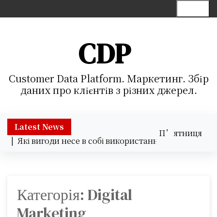
S
Menu
k
i
p
CDP
t
o
c
Customer Data Platform. Маркетинг. Збір
o
даних про клієнтів з різних джерел.
n
t
e
Latest News
П’ятниця
n
и |
Які вигоди несе в собі використання хмарних сервіс
07.08.2026
t
01:28
Категорія:
Digital
Marketing