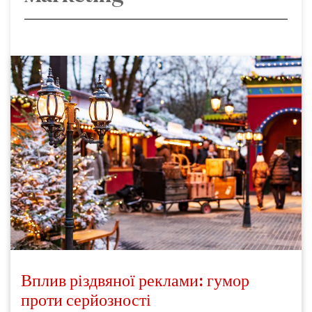
Вплив різдвяної реклами: гумор
проти серйозності