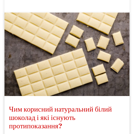
Чим корисний натуральний білий
шоколад і які існують
протипоказання?