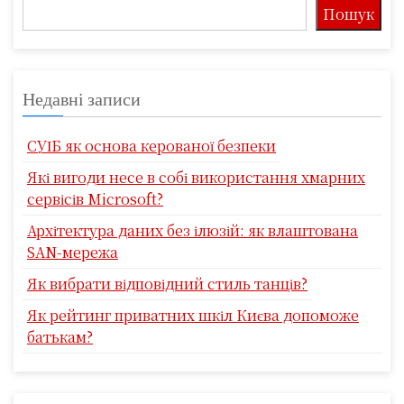
Пошук
Недавні записи
СУІБ як основа керованої безпеки
Які вигоди несе в собі використання хмарних
сервісів Microsoft?
Архітектура даних без ілюзій: як влаштована
SAN-мережа
Як вибрати відповідний стиль танців?
Як рейтинг приватних шкіл Києва допоможе
батькам?