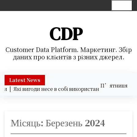
S
Menu
k
i
p
CDP
t
o
c
Customer Data Platform. Маркетинг. Збір
o
даних про клієнтів з різних джерел.
n
t
e
Latest News
П’ятниця
n
ки |
Які вигоди несе в собі використання хмарних серві
07.08.2026
t
06:04
Місяць:
Березень 2024