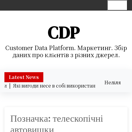
S
Menu
k
i
p
CDP
t
o
c
Customer Data Platform. Маркетинг. Збір
o
даних про клієнтів з різних джерел.
n
t
e
Latest News
Неділя
n
ки |
Які вигоди несе в собі використання хмарних серві
09.08.2026
t
10:20
Позначка:
телескопічні
автовишки