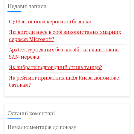
Недавні записи
СУІБ як основа керованої безпеки
Які вигоди несе в собі використання хмарних
сервісів Microsoft?
Архітектура даних без ілюзій: як влаштована
SAN-мережа
Як вибрати відповідний стиль танців?
Як рейтинг приватних шкіл Києва допоможе
батькам?
Останні коментарі
Немає коментарів до показу.