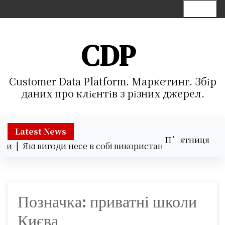
S
Menu
k
i
p
CDP
t
o
c
Customer Data Platform. Маркетинг. Збір
o
даних про клієнтів з різних джерел.
n
t
e
Latest News
П’ятниця
n
ки |
Які вигоди несе в собі використання хмарних серві
07.08.2026
t
09:18
Позначка:
приватні школи
Києва