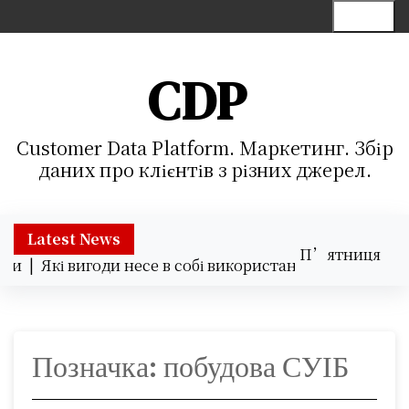
S
Menu
k
i
p
CDP
t
o
c
Customer Data Platform. Маркетинг. Збір
o
даних про клієнтів з різних джерел.
n
t
e
Latest News
П’ятниця
n
ки |
Які вигоди несе в собі використання хмарних серві
07.08.2026
t
19:56
Позначка:
побудова СУІБ