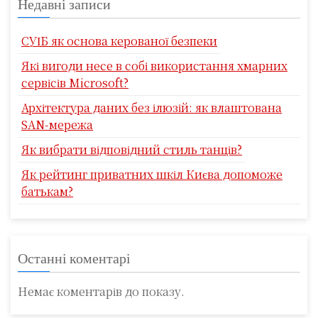
Недавні записи
СУІБ як основа керованої безпеки
Які вигоди несе в собі використання хмарних
сервісів Microsoft?
Архітектура даних без ілюзій: як влаштована
SAN-мережа
Як вибрати відповідний стиль танців?
Як рейтинг приватних шкіл Києва допоможе
батькам?
Останні коментарі
Немає коментарів до показу.