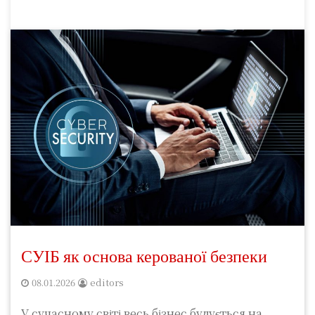
СУІБ як основа керованої безпеки
08.01.2026
editors
У сучасному світі весь бізнес будується на