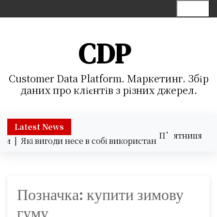
S
Menu
k
i
p
CDP
t
o
c
Customer Data Platform. Маркетинг. Збір
o
даних про клієнтів з різних джерел.
n
t
e
Latest News
П’ятниця
n
ки |
Які вигоди несе в собі використання хмарних серві
07.08.2026
t
03:46
Позначка:
купити зимову
гуму