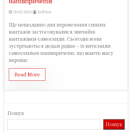
напівпричепів
20.02.2024
leditor
Ще нещодавно для перевезення сипких
вантажів застосовувалися звичайні
вантажівки-самоскиди. Сьогодні вони
зустрічаються дедалі рідше – їх витіснили
самоскильні напівпричепи, що мають масу
переваг.
Read More
Пошук
Пошук