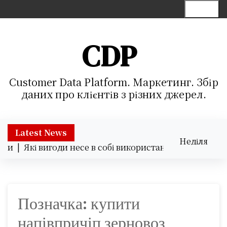
S
Menu
k
i
p
CDP
t
o
c
Customer Data Platform. Маркетинг. Збір
o
даних про клієнтів з різних джерел.
n
t
e
Latest News
Неділя
n
ки |
Які вигоди несе в собі використання хмарних серв
09.08.2026
t
09:14
Позначка:
купити
напівпричіп зерновоз