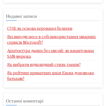
Недавні записи
СУІБ як основа керованої безпеки
Які вигоди несе в собі використання хмарних
сервісів Microsoft?
Архітектура даних без ілюзій: як влаштована
SAN-мережа
Як вибрати відповідний стиль танців?
Як рейтинг приватних шкіл Києва допоможе
батькам?
Останні коментарі