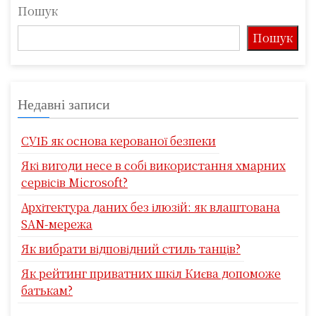
Пошук
Пошук
Недавні записи
СУІБ як основа керованої безпеки
Які вигоди несе в собі використання хмарних
сервісів Microsoft?
Архітектура даних без ілюзій: як влаштована
SAN-мережа
Як вибрати відповідний стиль танців?
Як рейтинг приватних шкіл Києва допоможе
батькам?