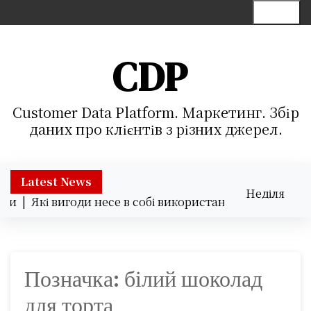
S
Menu
k
i
p
CDP
t
o
c
Customer Data Platform. Маркетинг. Збір
o
даних про клієнтів з різних джерел.
n
t
e
Latest News
Неділя
n
ки |
Які вигоди несе в собі використання хмарних серві
09.08.2026
t
05:29
Позначка:
білий шоколад
для торта