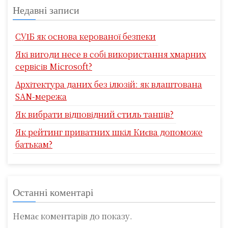
Недавні записи
СУІБ як основа керованої безпеки
Які вигоди несе в собі використання хмарних
сервісів Microsoft?
Архітектура даних без ілюзій: як влаштована
SAN-мережа
Як вибрати відповідний стиль танців?
Як рейтинг приватних шкіл Києва допоможе
батькам?
Останні коментарі
Немає коментарів до показу.