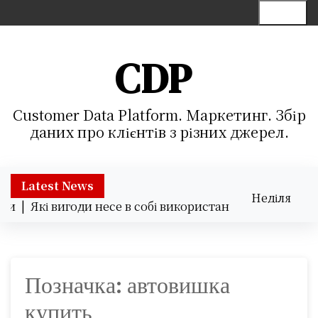
S
Menu
k
i
p
CDP
t
o
c
Customer Data Platform. Маркетинг. Збір
o
даних про клієнтів з різних джерел.
n
t
e
Latest News
Неділя
n
ки |
Які вигоди несе в собі використання хмарних серві
09.08.2026
t
08:14
Позначка:
автовишка
купить