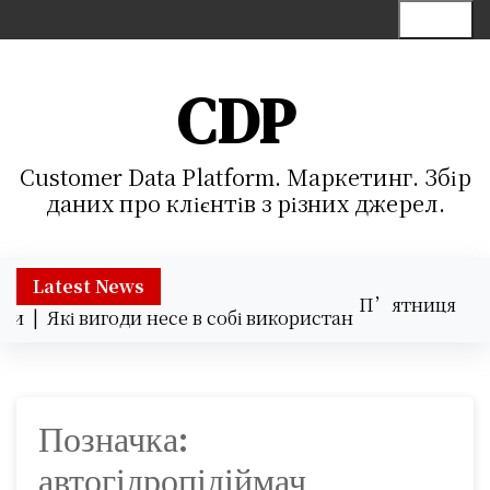
S
Menu
k
i
p
CDP
t
o
c
Customer Data Platform. Маркетинг. Збір
o
даних про клієнтів з різних джерел.
n
t
e
Latest News
П’ятниця
n
ки |
Які вигоди несе в собі використання хмарних серві
07.08.2026
t
22:16
Позначка:
автогідропідіймач